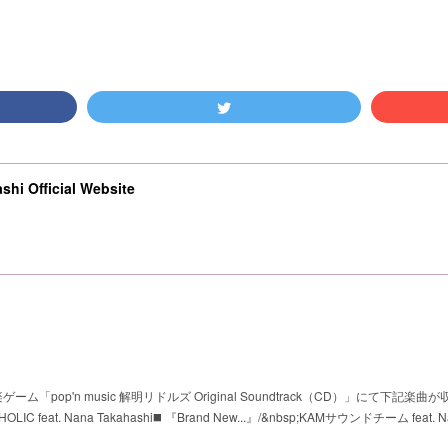
shi Official Website
ーム「pop'n music 解明リドルズ Original Soundtrack（CD）」にて下記楽曲
feat. Nana Takahashi◼️ 『Brand New...』/&nbsp;KAMサウンドチーム feat. N