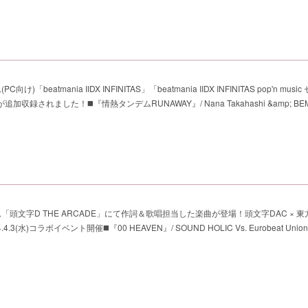
け)「beatmania IIDX INFINITAS」「beatmania IIDX INFINITAS pop'n mus
追加収録されました！◼️『情熱タンデムRUNAWAY』/ Nana Takahashi &amp; BEM
「頭文字D THE ARCADE」にて作詞＆歌唱担当した楽曲が登場！頭文字DAC × 東方Pr
.4.3(水)コラボイベント開催◼️『00 HEAVEN』/ SOUND HOLIC Vs. Eurobeat Union f