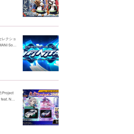
ic セレクショ
ANI So…
oject
eat. N…