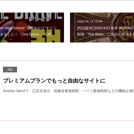
2020.06.13 13:59
r High School "石狩あかり"オリジ
[作詞提供] 2020/4/21発売 KOTOKO
した！『One Brave』/ 石狩…
BOX「The Bible」に作詞を担当
PR
プレミアムプランでもっと自由なサイトに
Ameba Owndで、広告非表示、画像容量無制限、ページ数無制限などの機能を