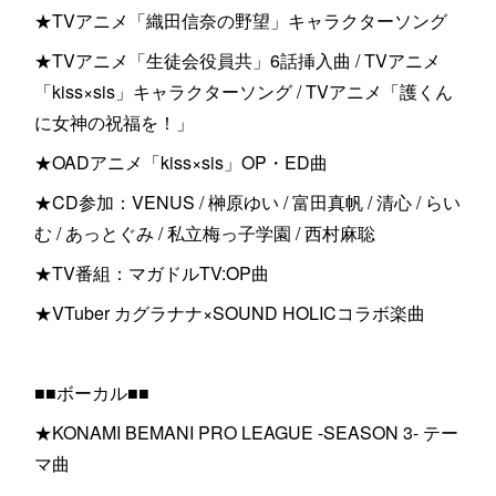
★TVアニメ「織田信奈の野望」キャラクターソング
★TVアニメ「生徒会役員共」6話挿入曲 / TVアニメ
「kiss×sis」キャラクターソング / TVアニメ「護くん
に女神の祝福を！」
★OADアニメ「kiss×sis」OP・ED曲
★CD参加：VENUS / 榊原ゆい / 富田真帆 / 清心 / らい
む / あっとぐみ / 私立梅っ子学園 / 西村麻聡
★TV番組：マガドルTV:OP曲
★VTuber カグラナナ×SOUND HOLICコラボ楽曲
■■ボーカル■■
★KONAMI BEMANI PRO LEAGUE -SEASON 3- テー
マ曲