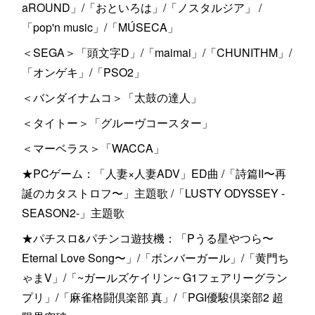
aROUND」/「おといろは」/「ノスタルジア」 /
「pop'n music」/「MÚSECA」
＜SEGA＞「頭文字D」/「maimai」/「CHUNITHM」/
「オンゲキ」/「PSO2」
＜バンダイナムコ＞「太鼓の達人」
＜タイトー＞「グルーヴコースター」
＜マーベラス＞「WACCA」
★PCゲーム：「人妻×人妻ADV」ED曲 /「詩篇II〜再
誕のカタストロフ〜」主題歌 /「LUSTY ODYSSEY -
SEASON2-」主題歌
★パチスロ&パチンコ遊技機：「Pうる星やつら〜
Eternal Love Song〜」/「ボンバーガール」/「黄門ち
ゃまV」/「~ガールズケイリン~ G1フェアリーグラン
プリ」/「麻雀格闘倶楽部 真」/「PGI優駿倶楽部2 超