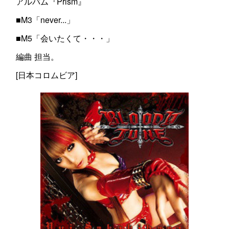
アルバム『Prism』
■M3「never...」
■M5「会いたくて・・・」
編曲 担当。
[日本コロムビア]