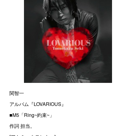
関智一
アルバム『LOVARIOUS』
■M5「Ring~約束~」
作詞 担当。