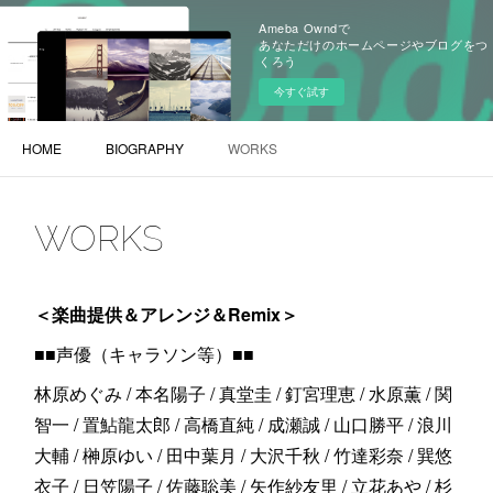
Ameba Owndで
あなただけのホームページやブログをつ
くろう
今すぐ試す
HOME
BIOGRAPHY
WORKS
WORKS
＜楽曲提供＆アレンジ＆Remix＞
■■声優（キャラソン等）■■
林原めぐみ / 本名陽子 / 真堂圭 / 釘宮理恵 / 水原薫 / 関
智一 / 置鮎龍太郎 / 高橋直純 / 成瀬誠 / 山口勝平 / 浪川
大輔 / 榊原ゆい / 田中葉月 / 大沢千秋 / 竹達彩奈 / 巽悠
衣子 / 日笠陽子 / 佐藤聡美 / 矢作紗友里 / 立花あや / 杉