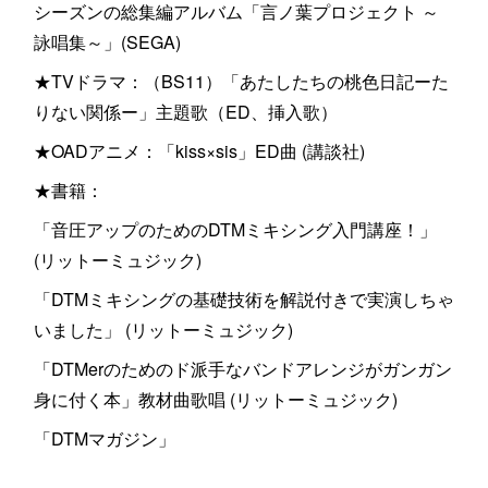
シーズンの総集編アルバム「言ノ葉プロジェクト ～
詠唱集～」(SEGA)
★TVドラマ：（BS11）「あたしたちの桃色日記ーた
りない関係ー」主題歌（ED、挿入歌）
★OADアニメ：「kiss×sis」ED曲 (講談社)
★書籍：
「音圧アップのためのDTMミキシング入門講座！」
(リットーミュジック)
「DTMミキシングの基礎技術を解説付きで実演しちゃ
いました」 (リットーミュジック)
「DTMerのためのド派手なバンドアレンジがガンガン
身に付く本」教材曲歌唱 (リットーミュジック)
「DTMマガジン」