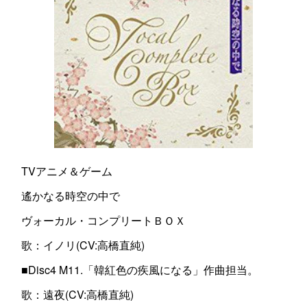
TVアニメ＆ゲーム
遙かなる時空の中で
ヴォーカル・コンプリートＢＯＸ
歌：イノリ(CV:高橋直純)
■Disc4 M11.「韓紅色の疾風になる」作曲担当。
歌：遠夜(CV:高橋直純)