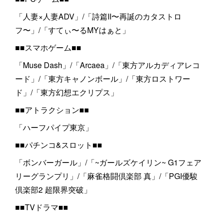
「人妻×人妻ADV」/「詩篇II〜再誕のカタストロ
フ〜」/「すてぃ〜るMYはぁと」
■■スマホゲーム■■
「Muse Dash」/「Arcaea」/「東方アルカディアレコ
ード」/「東方キャノンボール」/「東方ロストワー
ド」/「東方幻想エクリプス」
■■アトラクション■■
「ハーフパイプ東京」
■■パチンコ&スロット■■
「ボンバーガール」/「~ガールズケイリン~ G1フェア
リーグランプリ」/「麻雀格闘倶楽部 真」/「PGI優駿
倶楽部2 超限界突破」
■■TVドラマ■■