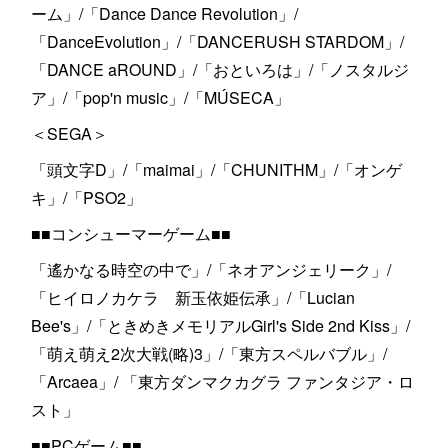
ーム」/「Dance Dance Revolution」/
「DanceEvolution」/「DANCERUSH STARDOM」/
「DANCE aROUND」/「おといろは」/「ノスタルジ
ア」/「pop'n music」/「MÚSECA」
＜SEGA＞
「頭文字D」/「maimai」/「CHUNITHM」/「オンゲ
キ」/「PSO2」
■■コンシューマーゲーム■■
「遙かなる時空の中で」/「ネオアンジェリーク」/
「ヒイロノカケラ 新玉依姫伝承」/「Lucian
Bee's」/「ときめきメモリアルGirl's Side 2nd Kiss」/
「萌え萌え2次大戦(略)3」/「東方スペルバブル」/
「Arcaea」/ 「東方ダンマクカグラ ファンタジア・ロ
スト」
■■PCゲーム■■