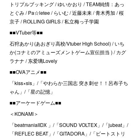
トリプルブッキング / ゆいかおり / TEAM純情：あっ
とぐみ / Pa☆letee / らいむ / 近藤未来 / 青木秀加 / 桜
京子 / ROLLING GIRLS / 私立梅っ子学園
■■VTuber等■■
石狩あかり(あおぎり高校/Vtuber High School) / いち
か(コナミのアミューズメントゲーム宣伝担当 ) / カグ
ラナナ / 东爱璃Lovely
■■OVAアニメ■■
「kiss×sis」/「やわらか三国志 突き刺せ！！呂布子ち
ゃん」/「星の記憶」
■■アーケードゲーム■■
＜KONAMI＞
「beatmaniaIIDX 」/「SOUND VOLTEX」/「jubeat」/
「REFLEC BEAT」/「GITADORA」/「ビートストリ