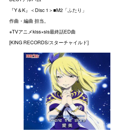
『Y＆K』＜Disc 1＞■M2「ふたり」
作曲・編曲 担当。
※TVアニメkiss×sis最終話ED曲
[KING RECORDS/スターチャイルド]