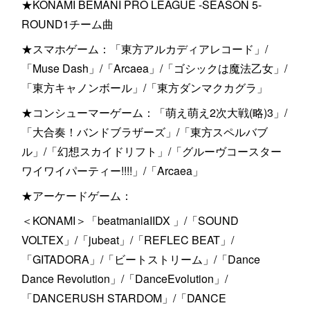
★KONAMI BEMANI PRO LEAGUE -SEASON 5-
ROUND1チーム曲
★スマホゲーム：「東方アルカディアレコード」/
「Muse Dash」/「Arcaea」/「ゴシックは魔法乙女」/
「東方キャノンボール」/「東方ダンマクカグラ」
★コンシューマーゲーム：「萌え萌え2次大戦(略)3」/
「大合奏！バンドブラザーズ」/「東方スペルバブ
ル」/「幻想スカイドリフト」/「グルーヴコースター
ワイワイパーティー!!!!」/「Arcaea」
★アーケードゲーム：
＜KONAMI＞「beatmaniaIIDX 」/「SOUND
VOLTEX」/「jubeat」/「REFLEC BEAT」/
「GITADORA」/「ビートストリーム」/「Dance
Dance Revolution」/「DanceEvolution」/
「DANCERUSH STARDOM」/「DANCE