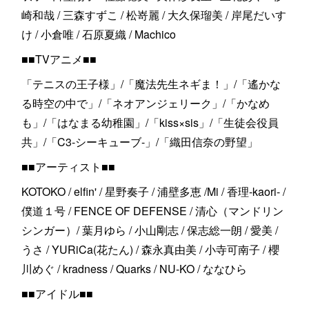
崎和哉 / 三森すずこ / 松嵜麗 / 大久保瑠美 / 岸尾だいす
け / 小倉唯 / 石原夏織 / Machico
■■TVアニメ■■
「テニスの王子様」/「魔法先生ネギま！」/「遙かな
る時空の中で」/「ネオアンジェリーク」/「かなめ
も」/「はなまる幼稚園」/「kiss×sis」/「生徒会役員
共」/「C3-シーキューブ-」/「織田信奈の野望」
■■アーティスト■■
KOTOKO / elfin' / 星野奏子 / 浦壁多恵 /Mi / 香理-kaori- /
僕道１号 / FENCE OF DEFENSE / 清心（マンドリン
シンガー）/ 葉月ゆら / 小山剛志 / 保志総一朗 / 愛美 /
うさ / YURiCa(花たん) / 森永真由美 / 小寺可南子 / 櫻
川めぐ / kradness / Quarks / NU-KO / ななひら
■■アイドル■■