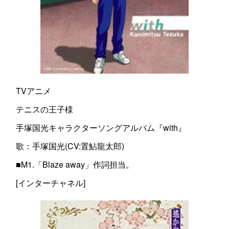
TVアニメ
テニスの王子様
手塚国光キャラクターソングアルバム『with』
歌：手塚国光(CV:置鮎龍太郎)
■M1.「Blaze away」作詞担当。
[インターチャネル]