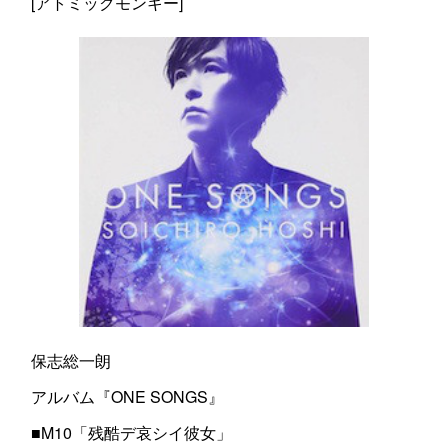
[アトミックモンキー]
保志総一朗
アルバム『ONE SONGS』
■M10「残酷デ哀シイ彼女」