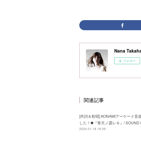
Nana Takaha
フォロー
関連記事
[作詞＆歌唱] KONAMIアーケード音楽ゲ
した！◼️『青天ノ霹レキ』/ SOUND HOLIC 
2024.01.18 18:39