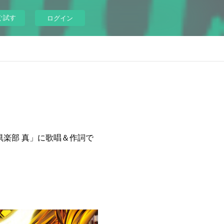
ぐ試す
ログイン
闘倶楽部 真」に歌唱＆作詞で