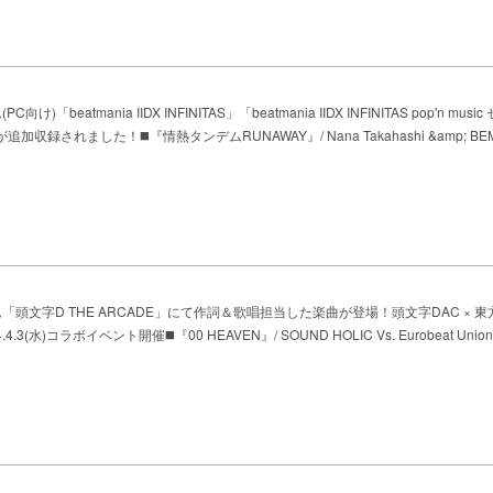
け)「beatmania IIDX INFINITAS」「beatmania IIDX INFINITAS pop'n mus
追加収録されました！◼️『情熱タンデムRUNAWAY』/ Nana Takahashi &amp; BEM
「頭文字D THE ARCADE」にて作詞＆歌唱担当した楽曲が登場！頭文字DAC × 東方Pr
.4.3(水)コラボイベント開催◼️『00 HEAVEN』/ SOUND HOLIC Vs. Eurobeat Union f