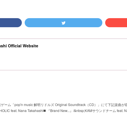
shi Official Website
ーム「pop'n music 解明リドルズ Original Soundtrack（CD）」にて下記楽曲
feat. Nana Takahashi◼️ 『Brand New...』/&nbsp;KAMサウンドチーム feat. N