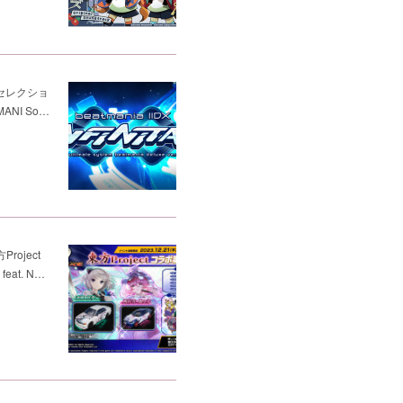
ic セレクショ
ANI So…
oject
eat. N…