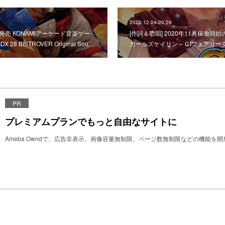
2020.12.04 20:28
7日発売 KONAMIアーケード音楽ゲー
[作詞＆歌唱] 2020年11月稼働開
 28 BISTROVER Original Sou…
ガールズケイリン～ＧⅠフェアリー
PR
プレミアムプランでもっと自由なサイトに
Ameba Owndで、広告非表示、画像容量無制限、ページ数無制限などの機能を