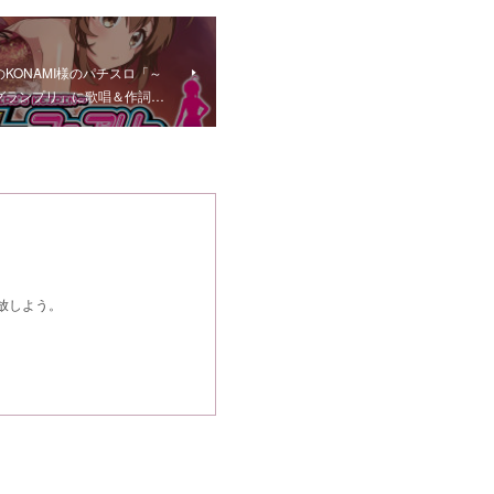
始のKONAMI様のパチスロ「～
グランプリ」に歌唱＆作詞…
開放しよう。