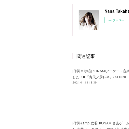
Nana Takaha
フォロー
関連記事
[作詞＆歌唱] KONAMIアーケード音楽ゲ
した！◼️『青天ノ霹レキ』/ SOUND HOLIC 
2024.01.18 18:39
[作詞&amp;歌唱] KONAMI音楽ゲーム(PC向
ン 楽曲パック vol.2 」にて下記楽曲が