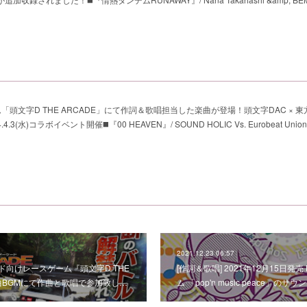
「頭文字D THE ARCADE」にて作詞＆歌唱担当した楽曲が登場！頭文字DAC × 東方Pr
.4.3(水)コラボイベント開催◼️『00 HEAVEN』/ SOUND HOLIC Vs. Eurobeat Union f
2021.12.23 06:57
ケード向けレースゲーム『頭文字D THE
[作詞＆歌唱] 2021年12月15日発
曲BGMにて作曲と歌唱で参加致し…
ム 「pop'n music peace」