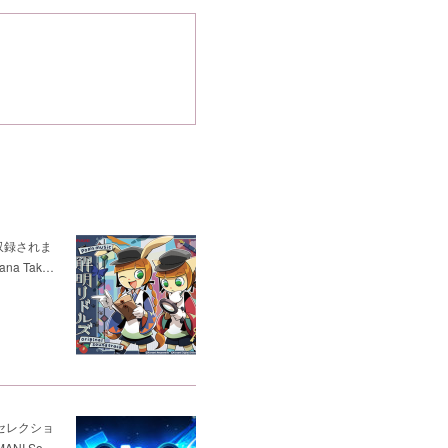
が収録されま
ana Tak…
ic セレクショ
ANI So…