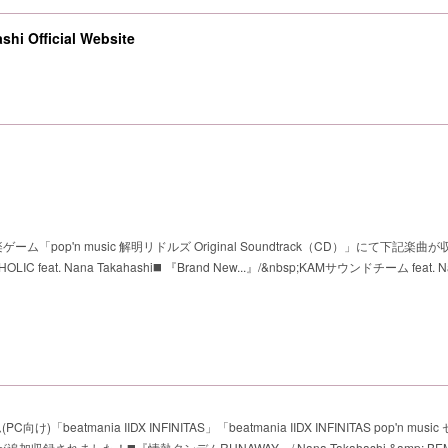
shi Official Website
ーム「pop'n music 解明リドルズ Original Soundtrack（CD）」にて下記楽曲
feat. Nana Takahashi◼️ 『Brand New...』/&nbsp;KAMサウンドチーム feat. N
け)「beatmania IIDX INFINITAS」「beatmania IIDX INFINITAS pop'n mus
追加収録されました！◼️『情熱タンデムRUNAWAY』/ Nana Takahashi &amp; BEM