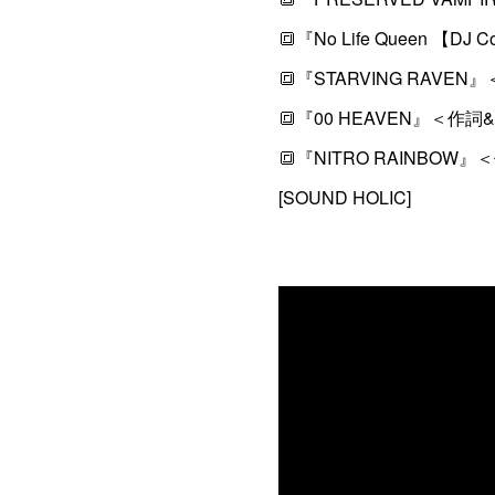
🔳『No Life Queen 【D
🔳『STARVING RAVEN
🔳『00 HEAVEN』＜作詞
🔳『NITRO RAINBOW
[SOUND HOLIC]