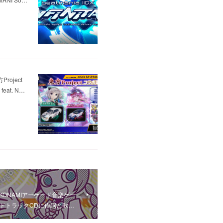
oject
eat. N…
売 KONAMIアーケード音楽ゲー
のサウンドトラックCDに作詞と歌…