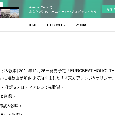
Ameba Owndで
今す
あなただけのホームページやブログをつくろう
HOME
BIOGRAPHY
WORKS
唱] 2021年12月25日発売予定『EUROBEAT HOLIC' -THE 
at Union』に複数曲参加させて頂きました！✳︎東方アレンジ&オリジナ
RAZE』＜作詞&メロディアレンジ&歌唱＞
作曲&歌唱＞
』＜作詞&歌唱＞
PIRE』＜歌唱＞