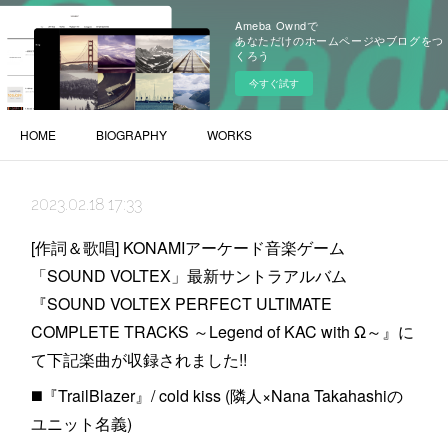
Ameba Owndで
あなただけのホームページやブログをつ
くろう
今すぐ試す
HOME
BIOGRAPHY
WORKS
2023.02.18 17:33
[作詞＆歌唱] KONAMIアーケード音楽ゲーム
「SOUND VOLTEX」最新サントラアルバム
『SOUND VOLTEX PERFECT ULTIMATE
COMPLETE TRACKS ～Legend of KAC with Ω～』に
て下記楽曲が収録されました!!
◼️『TrailBlazer』/ cold kiss (隣人×Nana Takahashiの
ユニット名義)