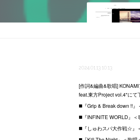
2024.01.13 10:13
[作詞&編曲&歌唱] KONAMI
feat.東方Project v
◼️『Grip & Break down 
◼️『INFINITE WORLD』
◼️『しゅわスパ大作戦☆』
◼️『Kill The Night』＜歌唱