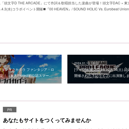
「頭文字D THE ARCADE」にて作詞＆歌唱担当した楽曲が登場！頭文字DAC × 東方Pr
.4.3(水)コラボイベント開催◼️『00 HEAVEN』/ SOUND HOLIC Vs. Eurobeat Union f
2024.01.13 10:00
東方ダンマクカグラ ファンタジア・ロ
[ライブ出演] 2023年10月14(土
！（東方Project初公認スマー…
開催された下記ライブに出演致しました
PR
あなたもサイトをつくってみませんか