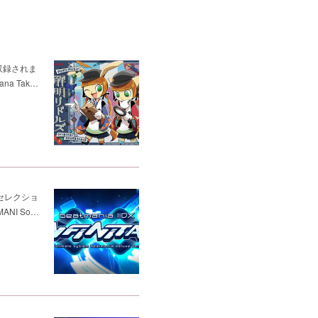
が収録されま
ana Tak…
ic セレクショ
ANI So…