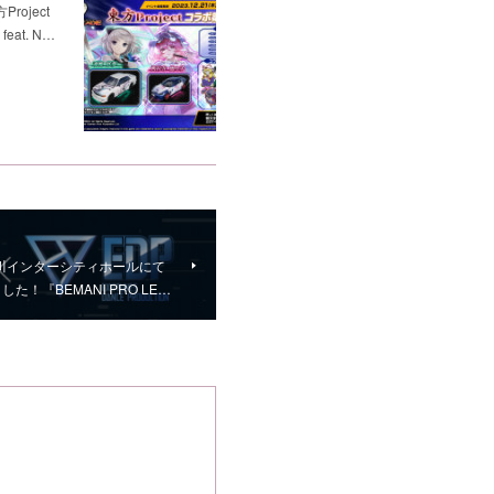
oject
eat. N…
) 品川インターシティホールにて
！『BEMANI PRO LE…