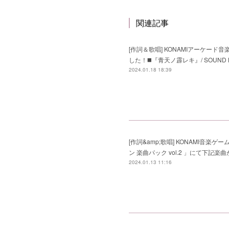
関連記事
[作詞＆歌唱] KONAMIアーケード音楽ゲ
した！◼️『青天ノ霹レキ』/ SOUND HOLIC 
2024.01.18 18:39
[作詞&amp;歌唱] KONAMI音楽ゲーム(PC向
ン 楽曲パック vol.2 」にて下記楽曲が
2024.01.13 11:16