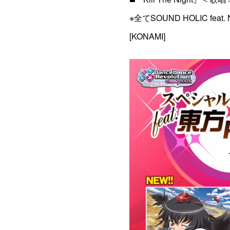
※全てSOUND HOLIC fea
[KONAMI]