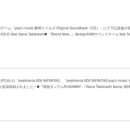
ーム「pop'n music 解明リドルズ Original Soundtrack（CD）」にて下記楽曲
feat. Nana Takahashi◼️ 『Brand New...』/&nbsp;KAMサウンドチーム feat. N
け)「beatmania IIDX INFINITAS」「beatmania IIDX INFINITAS pop'n mus
追加収録されました！◼️『情熱タンデムRUNAWAY』/ Nana Takahashi &amp; BEM