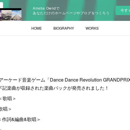
Ameba Owndで
今す
あなただけのホームページやブログをつくろう
HOME
BIOGRAPHY
WORKS
アーケード音楽ゲーム「Dance Dance Revolution GRAN
ol.4"にて下記楽曲が収録された楽曲パックが発売されました！
!!』＜歌唱＞
＜歌唱＞
＜作詞&編曲&歌唱＞
＞