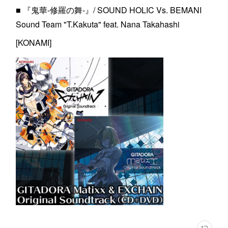
■ 『鬼華-修羅の舞-』/ SOUND HOLIC Vs. BEMANI
Sound Team "T.Kakuta" feat. Nana Takahashi
[KONAMI]