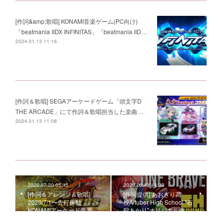
[作詞&amp;歌唱] KONAMI音楽ゲーム(PC向け)
「beatmania IIDX INFINITAS」「beatmania IID…
2024.01.13 11:16
[作詞＆歌唱] SEGAアーケードゲーム「頭文字D
THE ARCADE」にて作詞＆歌唱担当した楽曲…
2024.01.13 11:08
2020.07.20 05:15
2020.06.13 14:23
[作詞＆アレンジ＆歌唱]
[作詞提供] あおぎり高
2020/7/1〜先行稼動
校/Vtuber High School "石
KONAMIアーケード音楽…
狩あかり"オリジナル曲…