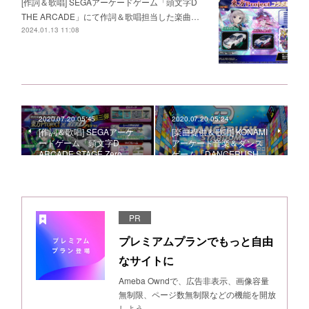
[作詞＆歌唱] SEGAアーケードゲーム「頭文字D
THE ARCADE」にて作詞＆歌唱担当した楽曲…
2024.01.13 11:08
2020.07.20 05:45
2020.07.20 05:24
[作詞＆歌唱] SEGAアーケ
[楽曲提供＆歌唱] KONAMI
ードゲーム「頭文字D
アーケード音楽＆ダンス
ARCADE STAGE Zero…
ゲーム「DANCERUSH …
PR
プレミアムプランでもっと自由
なサイトに
Ameba Owndで、広告非表示、画像容量
無制限、ページ数無制限などの機能を開放
しよう。