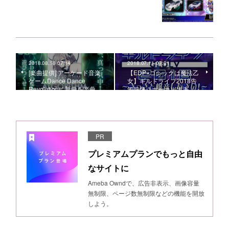
2018.08.18 07:14
2018.07.11 07:01
[楽曲提供] アーケード音楽
【EDP×ゴシックは魔法乙
ゲームDance Dance
女】ギルドライブ2018告
Revolutionに新曲を楽曲…
知映像☆ボーカル出演…
PR
プレミアムプランでもっと自由
なサイトに
Ameba Owndで、広告非表示、画像容量
無制限、ページ数無制限などの機能を開放
しよう。