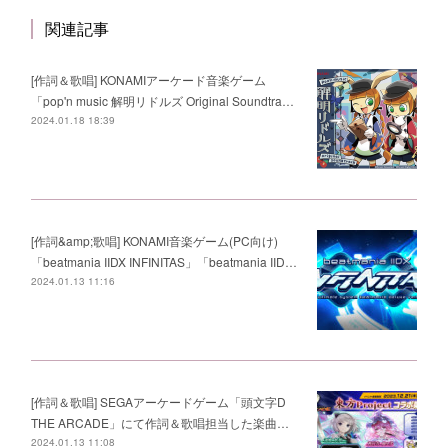
関連記事
[作詞＆歌唱] KONAMIアーケード音楽ゲーム
「pop'n music 解明リドルズ Original Soundtra…
2024.01.18 18:39
[作詞&amp;歌唱] KONAMI音楽ゲーム(PC向け)
「beatmania IIDX INFINITAS」「beatmania IID…
2024.01.13 11:16
[作詞＆歌唱] SEGAアーケードゲーム「頭文字D
THE ARCADE」にて作詞＆歌唱担当した楽曲…
2024.01.13 11:08