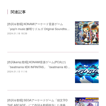
関連記事
[作詞＆歌唱] KONAMIアーケード音楽ゲーム
「pop'n music 解明リドルズ Original Soundtra…
2024.01.18 18:39
[作詞&amp;歌唱] KONAMI音楽ゲーム(PC向け)
「beatmania IIDX INFINITAS」「beatmania IID…
2024.01.13 11:16
[作詞＆歌唱] SEGAアーケードゲーム「頭文字D
THE ARCADE」にて作詞＆歌唱担当した楽曲…