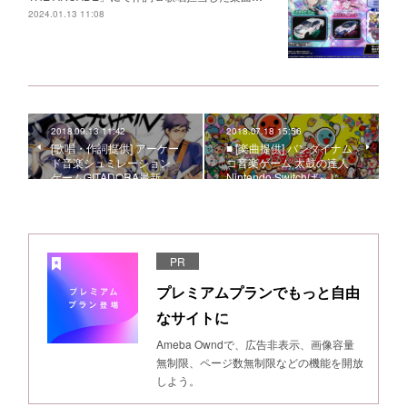
2024.01.13 11:08
2018.09.13 11:42
2018.07.18 15:56
[歌唱・作詞提供] アーケー
■ [楽曲提供] バンダイナム
ド音楽シュミレーション
コ音楽ゲーム 太鼓の達人
ゲームGITADORA最新…
Nintendo Switchば～じ…
PR
プレミアムプランでもっと自由
なサイトに
Ameba Owndで、広告非表示、画像容量
無制限、ページ数無制限などの機能を開放
しよう。